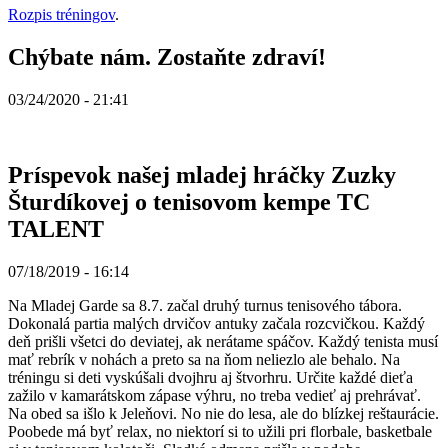
Rozpis tréningov
.
Chýbate nám. Zostaňte zdraví!
03/24/2020 - 21:41
Príspevok našej mladej hráčky Zuzky
Šturdíkovej o tenisovom kempe TC
TALENT
07/18/2019 - 16:14
Na Mladej Garde sa 8.7. začal druhý turnus tenisového tábora.
Dokonalá partia malých drvičov antuky začala rozcvičkou. Každý
deň prišli všetci do deviatej, ak nerátame spáčov. Každý tenista musí
mať rebrík v nohách a preto sa na ňom neliezlo ale behalo. Na
tréningu si deti vyskúšali dvojhru aj štvorhru. Určite každé dieťa
zažilo v kamarátskom zápase výhru, no treba vedieť aj prehrávať.
Na obed sa išlo k Jeleňovi. No nie do lesa, ale do blízkej reštaurácie.
Poobede má byť relax, no niektorí si to užili pri florbale, basketbale