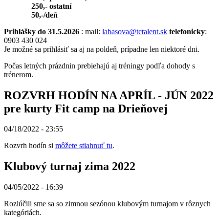
250,- ostatní
50,-/deň
Prihlášky do 31.5.2026
: mail:
labasova@tctalent.sk
telefonicky
:
0903 430 024
Je možné sa prihlásiť sa aj na poldeň, prípadne len niektoré dni.
Počas letných prázdnin prebiehajú aj tréningy podľa dohody s
trénerom.
ROZVRH HODÍN NA APRÍL - JÚN 2022
pre kurty Fit camp na Drieňovej
04/18/2022 - 23:55
Rozvrh hodín si
môžete stiahnuť tu
.
Klubový turnaj zima 2022
04/05/2022 - 16:39
Rozlúčili sme sa so zimnou sezónou klubovým turnajom v rôznych
kategóriách.