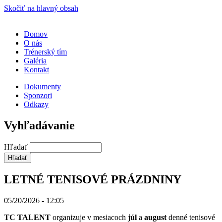
Skočiť na hlavný obsah
Domov
O nás
Trénerský tím
Galéria
Kontakt
Dokumenty
Sponzori
Odkazy
Vyhľadávanie
Hľadať
LETNÉ TENISOVÉ PRÁZDNINY
05/20/2026 - 12:05
TC TALENT
organizuje v mesiacoch
júl
a
august
denné tenisové