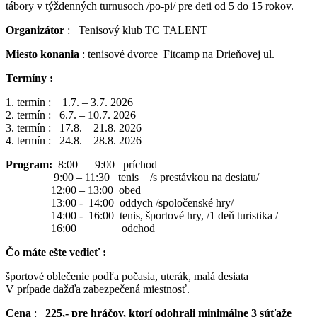
tábory v týždenných turnusoch /po-pi/ pre deti od 5 do 15 rokov.
Organizátor
: Tenisový klub TC TALENT
Miesto konania
: tenisové dvorce Fitcamp na Drieňovej ul.
Termíny :
1. termín : 1.7. – 3.7. 2026
2. termín : 6.7. – 10.7. 2026
3. termín : 17.8. – 21.8. 2026
4. termín : 24.8. – 28.8. 2026
Program:
8:00 – 9:00 príchod
9:00 – 11:30 tenis /s prestávkou na desiatu/
12:00 – 13:00 obed
13:00 - 14:00 oddych /spoločenské hry/
14:00 - 16:00 tenis, športové hry, /1 deň turistika /
16:00 odchod
Čo máte ešte vedieť :
športové oblečenie podľa počasia, uterák, malá desiata
V prípade dažďa zabezpečená miestnosť.
Cena
:
225,- pre hráčov, ktorí odohrali minimálne 3 súťaže