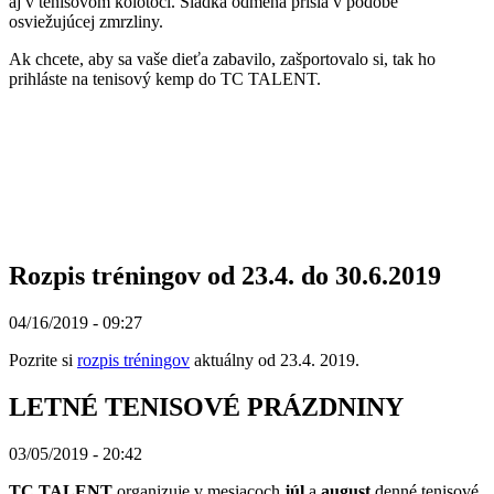
aj v tenisovom kolotoči. Sladká odmena prišla v podobe
osviežujúcej zmrzliny.
Ak chcete, aby sa vaše dieťa zabavilo, zašportovalo si, tak ho
prihláste na tenisový kemp do TC TALENT.
Rozpis tréningov od 23.4. do 30.6.2019
04/16/2019 - 09:27
Pozrite si
rozpis tréningov
aktuálny od 23.4. 2019.
LETNÉ TENISOVÉ PRÁZDNINY
03/05/2019 - 20:42
TC TALENT
organizuje v mesiacoch
júl
a
august
denné tenisové