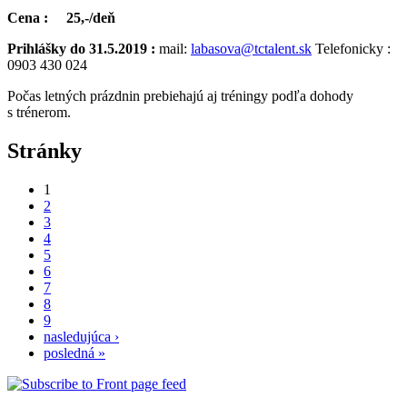
Cena : 25,-/deň
Prihlášky do 31.5.2019 :
mail:
labasova@tctalent.sk
Telefonicky :
0903 430 024
Počas letných prázdnin prebiehajú aj tréningy podľa dohody
s trénerom.
Stránky
1
2
3
4
5
6
7
8
9
nasledujúca ›
posledná »