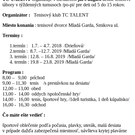
tábory v týždenných turnusoch /po-pi/ pre deti od 5 do 15 rokov.
Organizátor :
Tenisový klub TC TALENT
Miesto konania
: tenisové dvorce Mladá Garda, Smikova ul.
Termíny :
1.termín : 1.7. – 4.7. 2018 /Drieňová/
2.termín : 8.7. –12.7. 2019 /Mladá Garda/
3. termín : 12.8. – 16.8. 2019 /Mladá Garda/
4. termín : 19.8 – 23.8. 2019 /Mladá Garda/
Program :
8,00 – 9,00 príchod
9,00 – 11,30 tenis /s prestávkou na desiatu/
12,00 – 13,00 obed
13,00 - 14,00 oddych /spoločenské hry/
14,00 - 16,00 tenis, športové hry, /1deň turistika, 1 deň kúpalisko/
16,00 - 16,30 odchod
Čo máte ešte vedieť :
športové oblečenie podľa počasia, plavky, uterák, malá desiata
v prípade dažďa zabezpečená miestnosť, návšteva krytej plavárne